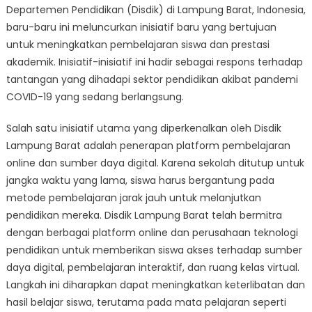
Departemen Pendidikan (Disdik) di Lampung Barat, Indonesia,
Barat
baru-baru ini meluncurkan inisiatif baru yang bertujuan
Launches
New
untuk meningkatkan pembelajaran siswa dan prestasi
Initiatives
akademik. Inisiatif-inisiatif ini hadir sebagai respons terhadap
to
tantangan yang dihadapi sektor pendidikan akibat pandemi
Enhance
COVID-19 yang sedang berlangsung.
Student
Learning
Salah satu inisiatif utama yang diperkenalkan oleh Disdik
Lampung Barat adalah penerapan platform pembelajaran
online dan sumber daya digital. Karena sekolah ditutup untuk
jangka waktu yang lama, siswa harus bergantung pada
metode pembelajaran jarak jauh untuk melanjutkan
pendidikan mereka. Disdik Lampung Barat telah bermitra
dengan berbagai platform online dan perusahaan teknologi
pendidikan untuk memberikan siswa akses terhadap sumber
daya digital, pembelajaran interaktif, dan ruang kelas virtual.
Langkah ini diharapkan dapat meningkatkan keterlibatan dan
hasil belajar siswa, terutama pada mata pelajaran seperti