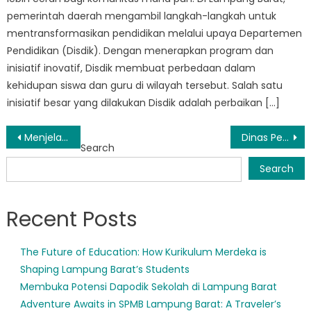
pemerintah daerah mengambil langkah-langkah untuk
mentransformasikan pendidikan melalui upaya Departemen
Pendidikan (Disdik). Dengan menerapkan program dan
inisiatif inovatif, Disdik membuat perbedaan dalam
kehidupan siswa dan guru di wilayah tersebut. Salah satu
inisiatif besar yang dilakukan Disdik adalah perbaikan […]
Post
Menjelajahi Sekolah Swasta Unggulan di Lampung Barat
Dinas Pendidikan Lampung Barat Luncurkan Program Baru untuk Dongkrak Kesuksesan Siswa
Search
navigation
Search
Recent Posts
The Future of Education: How Kurikulum Merdeka is
Shaping Lampung Barat’s Students
Membuka Potensi Dapodik Sekolah di Lampung Barat
Adventure Awaits in SPMB Lampung Barat: A Traveler’s